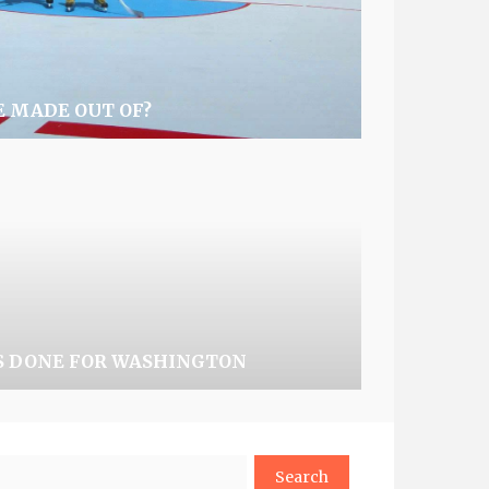
E MADE OUT OF?
S DONE FOR WASHINGTON
arch