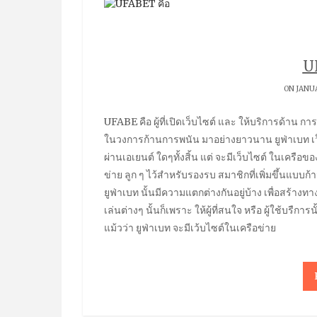
U
ON JANUA
UFABE คือ ผู้ที่เปิดเว็บไซต์ และ ให้บริการด้าน การพนันออนไลน์ หรือ คาสิโนออนไลน์ ที่ดีที่สุด ด้วยประสบการณ์
ในวงการก้านการพนัน มาอย่างยาวนาน ยูฟ่าเบท เว็ปใ
ผ่านเอเยนต์ ใดๆทั้งสิ้น แต่ จะมีเว็บไซต์ ในเครือของ ย
ข่าย ลูก ๆ ไว้สำหรับรองรบ สมาชิกที่เพิ่มขึ้นแบบ
ยูฟ่าเบท นั้นมีความแตกต่างกันอยู่บ้าง เพื่อสร้าง
เล่นต่างๆ นั้นก็เพราะ ให้ผู้ที่สนใจ หรือ ผู้ใช้บรื
แม้วว่า ยูฟ่าเบท จะมีเว้บไซต์ในเครือข่าย