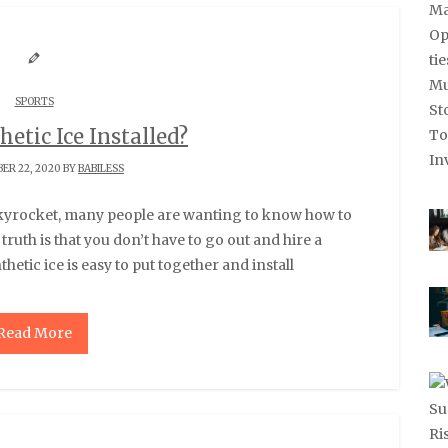
SPORTS
etic Ice Installed?
ER 22, 2020 BY
BABILESS
e truth is that you don’t have to go out and hire a
hetic ice is easy to put together and install
Read More