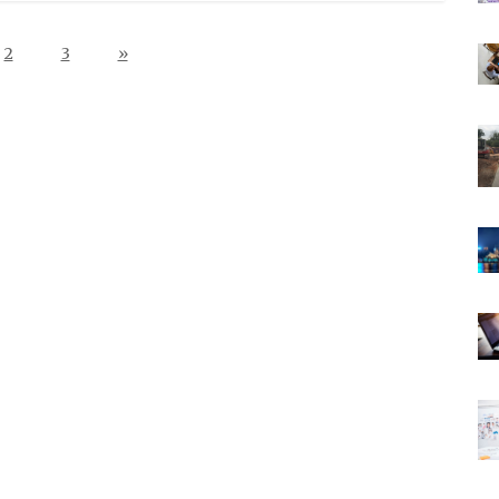
2
3
»