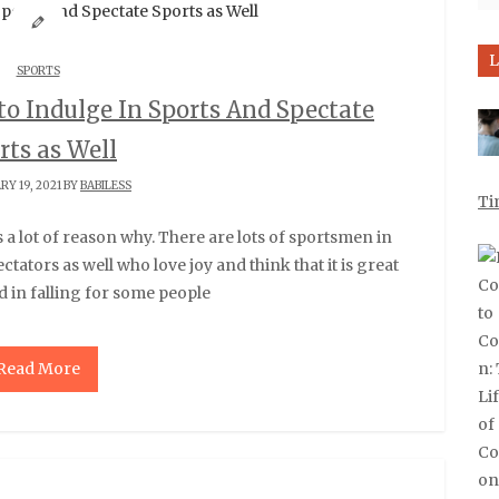
L
SPORTS
o Indulge In Sports And Spectate
rts as Well
Y 19, 2021 BY
BABILESS
Ti
ctators as well who love joy and think that it is great
d in falling for some people
Read More