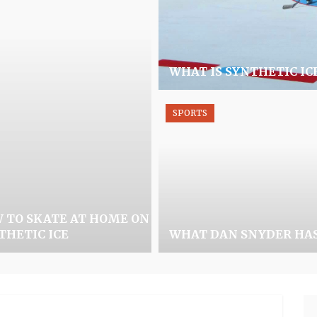
WHAT IS SYNTHETIC IC
SPORTS
 TO SKATE AT HOME ON
THETIC ICE
WHAT DAN SNYDER HA
Se