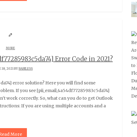
MORE
f77285983c5da74] Error Code in 2021?
 18, 2021 BY
BABILESS
problem. If you see [pii_email_4a54df77285983c5da74]
n’t work correctly. So, what can you do to get Outlook
tructions: If you are using multiple accounts and a
Read More