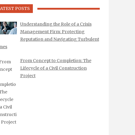
ATEST POSTS
Understanding the Role of a Crisis
Management Firm: Protecting
Reputation and Navigating Turbulent
mes
From Concept to Completion: The
Lifecycle of a Civil Construction
Project