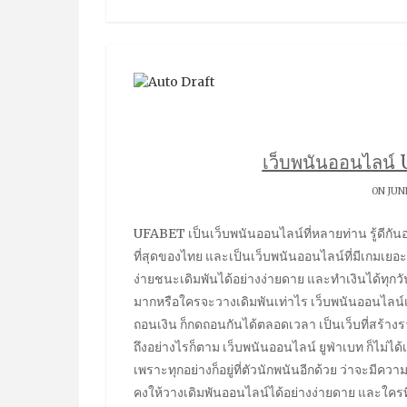
เว็บพนันออนไลน์ U
ON JUNE
UFABET เป็นเว็บพนันออนไลน์ที่หลายท่าน รู้ดีกันอยู่แล้วว่า เป็นเว็บที่มีบริการครบวงจรมากที่สุด เว็บใหญ่และดี
ที่สุดของไทย และเป็นเว็บพนันออนไลน์ที่มีเกมเยอ
ง่ายชนะเดิมพันได้อย่างง่ายดาย และทำเงินได้ทุกวัน
มากหรือใครจะวางเดิมพันเท่าไร เว็บพนันออนไลน์เว
ถอนเงิน ก็กดถอนกันได้ตลอดเวลา เป็นเว็บที่สร้างราย
ถึงอย่างไรก็ตาม เว็บพนันออนไลน์ ยูฟ่าเบท ก็ไม่ได้
เพราะทุกอย่างก็อยู่ที่ตัวนักพนันอีกด้วย ว่าจะมีค
คงให้วางเดิมพันออนไลน์ได้อย่างง่ายดาย และใครท