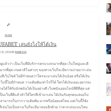
MORE
FABET เล่นยังไงให้ได้เงิน
 15, 2021 BY
BABILESS
ะมากที่สุด เกมคาสิโนต่างๆ ของทางเว็บก็จะมีความง่ายมาก เล่น
ที่เว็บไซต์ ไม่มีกำหนดว่าใครจะมาเล่นได้เงินน้อย หรือได้เงิน
็บนี้ไม่มีกำหนด วางเดิมพันเท่าไรก็ได้ ใครได้เงินเยอะอยากจะ
ได้ให้กับนักพนันได้เป็นอย่างดี เว็บพนันออนไลน์ที่ดีที่สุด แต่
เป็นเว็บที่ดีแล้วทำให้ใครที่เข้ามาเล่น ได้เงินกันทุกคนเสมอไป
วามสามารถในการวางเดิมพัน มากหรือน้อยแต่ไหน แต่เว็บนี้ก็ยัง
ี่เล่นไม่เป็นทางเว็บก็จะมีมาสอนอีกด้วย ว่าควรเล่นแบบไหน