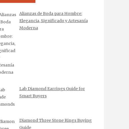
Alianzas de Boda para Hombre:
Elegancia, Significado y Artesanía
Moderna
Lab Diamond Earrings Guide for
Smart Buyers
Diamond Three Stone Rings Buying
Guide