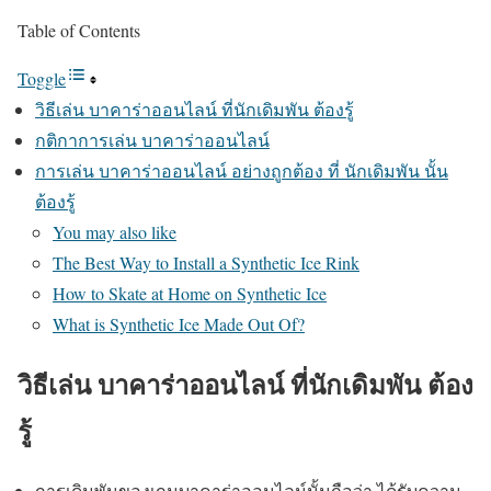
Table of Contents
Toggle
วิธีเล่น บาคาร่าออนไลน์ ที่นักเดิมพัน ต้องรู้
กติกาการเล่น บาคาร่าออนไลน์
การเล่น บาคาร่าออนไลน์ อย่างถูกต้อง ที่ นักเดิมพัน นั้น
ต้องรู้
You may also like
The Best Way to Install a Synthetic Ice Rink
How to Skate at Home on Synthetic Ice
What is Synthetic Ice Made Out Of?
วิธีเล่น บาคาร่าออนไลน์ ที่นักเดิมพัน ต้อง
รู้
การเดิมพันของเกมบาคาร่าออนไลน์นั้นถือว่า ได้รับความ