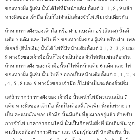
ของทางฝั่ง ผู้เล่น นั้นได้ไพ่ที่มีหน้าแต้ม ตั้งแต่ 0 , 1 , 8 , 9 แล้ว
ทางฝั่งของ เจ้ามือ นั้นก็ไม่จำเป็นต้องจั่วไพ่เพิ่มเช่นเดียวกัน
ถ้าหากทางฝั่งของเจ้ามือ หรือ ฝ่าย แบงค์เกอร์ (สีแดง) นั้นมี
แต้ม 5 แต้ม และ ไพ่ใบที่ 3 ของทางฝั่งของ ผู้เล่น หรือ ฝ่าย เพล
ย์เยอร์ (สีน้ำเงิน) นั้นได้ ไพ่ที่มีหน้าแต้มตั้งแต่ 0 ,1, 2 , 3 , 8 และ
9 ทางฝั่งของเจ้ามือนั้นก็ไม่จำเป็นต้อง จั่วไพ่เพิ่มเช่นเดียวกัน
ถ้าหากทางฝั่ง ของ เจ้ามือนั้นมีไพ่ที่หน้าแต้ม 6 แต้ม และ ไพ่
ของทางฝั่ง ผู้เล่น นั้น ใบที่ 3 ออกเป็นหน้าแต้มตั้งแต่ 0 , 1 , 2 , 3
, 4 , 5 , 8 และ 9 ทางฝั่งของ เจ้ามือ ก็ไม่จำเป็นจะต้องจั่วเพิ่ม
แต่ถ้าหากว่า ทางฝั่งของ เจ้ามือ นั้นหน้าไพ่มีคะแนนเป็น 7
แต้ม ทางฝั่งของ เจ้ามือ นั้นก็ไม่ต้องจั่วไพ่เพิ่ม นั่นก็เพราะว่า
เป็น คะแนนไพ่ของ เจ้ามือ นั้นมีแต้มที่สูงมากอยู่แล้ว สำหรับ
การจั่วไพ่ บาคาร่าออนไลน์ นั้นเป็นอีกหนึ่งสิ่งที่ นักเดิมพัน ทุก
คนนั้นจะต้องทำการศึกษา และ เรียนรู้ก่อนที่ นักเดิมพัน นั้น